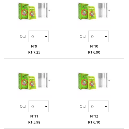
N°9
N°10
R$ 7,25
R$ 6,90
N°11
N°12
R$ 5,98
R$ 6,10