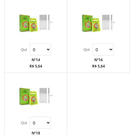
N°14
N°16
R$ 5,64
R$ 5,64
N°18