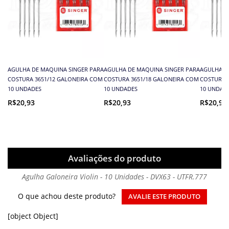
AGULHA DE MAQUINA SINGER PARA
AGULHA DE MAQUINA SINGER PARA
AGULHA D
COSTURA 3651/12 GALONEIRA COM
COSTURA 3651/18 GALONEIRA COM
COSTURA 
10 UNDADES
10 UNDADES
10 UNDAD
R$20,93
R$20,93
R$20,93
Avaliações do produto
Agulha Galoneira Violin - 10 Unidades - DVX63 - UTFR.777
O que achou deste produto?
AVALIE ESTE PRODUTO
[object Object]