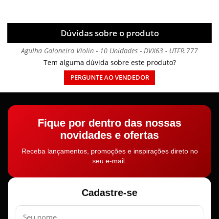
Dúvidas sobre o produto
Agulha Galoneira Violin - 10 Unidades - DVX63 - UTFR.777
Tem alguma dúvida sobre este produto?
PERGUNTE AO VENDEDOR
Fique por dentro das nossas
novidades e ofertas
Receba lançamentos, promoções e inspirações direto no
seu e-mail.
Cadastre-se
Nome