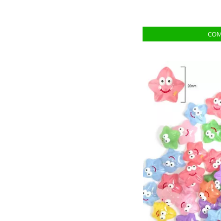
Etiquetas e Embalagens
Extrator
Faixa toalha e pano de
prato
Fechos
Fechos para bolsa
Feltros
Fita refletiva
Fitas
Fivelas e passantes