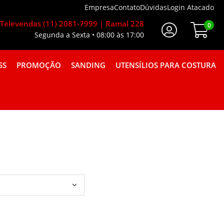
Empresa
Contato
Dúvidas
Login Atacado
Televendas (11) 2081-7999 | Ramal 228
0
Segunda a Sexta • 08:00 às 17:00
Faça Seu Login
SS
PROMOÇÃO
SANDING
UTENSÍLIOS PARA COSTURA
A GORGURÃO COMBINAÇÕES