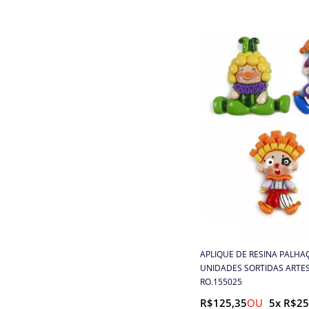
Cordões, Cordas e Elásticos
Correntes
Cortador de Papel
Elástico
Elástico de cabelo
Embalagens
Enchimento
Enfeite
APLIQUE DE RESINA PALHA
UNIDADES SORTIDAS ARTE
RO.155025
Entretela e Manta Acrílica
R$125,35
5x R$25