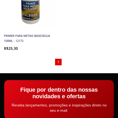
PRIMER PARA METAIS BASE/ÁGUA
100ML - 12172
R$25,30
1
Fique por dentro das nossas
novidades e ofertas
Receba lançamentos, promoções e inspirações direto no
seu e-mail.