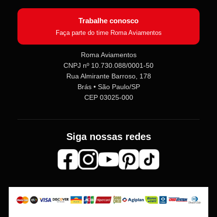
Trabalhe conosco
Faça parte do time Roma Aviamentos
Roma Aviamentos
CNPJ nº 10.730.088/0001-50
Roma Aviamentos
Rua Almirante Barroso, 178
Online agora
Brás • São Paulo/SP
CEP 03025-000
Olá! 👋 Seja bem-vindo(a) à
Roma
Aviamentos
!
Fale com a gente pelo SAC para tirar
Siga nossas redes
dúvidas sobre pedidos e produtos,
ou entre no nosso
Grupo VIP
e
receba em primeira mão
promoções, lançamentos e
novidades exclusivas 🎁🧵
💬 Fale com nosso SAC