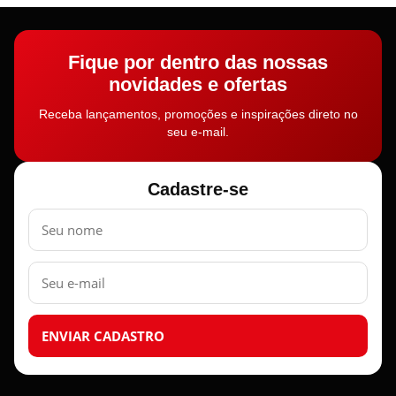
Fique por dentro das nossas
novidades e ofertas
Receba lançamentos, promoções e inspirações direto no
seu e-mail.
Cadastre-se
Nome
E-
mail
ENVIAR CADASTRO