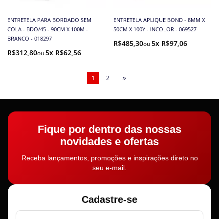
ENTRETELA PARA BORDADO SEM
ENTRETELA APLIQUE BOND - 8MM X
COLA - BDO/45 - 90CM X 100M -
50CM X 100Y - INCOLOR - 069527
BRANCO - 018297
R$485,30
5x R$97,06
R$312,80
5x R$62,56
1
2
Fique por dentro das nossas
novidades e ofertas
Receba lançamentos, promoções e inspirações direto no
seu e-mail.
Cadastre-se
Nome