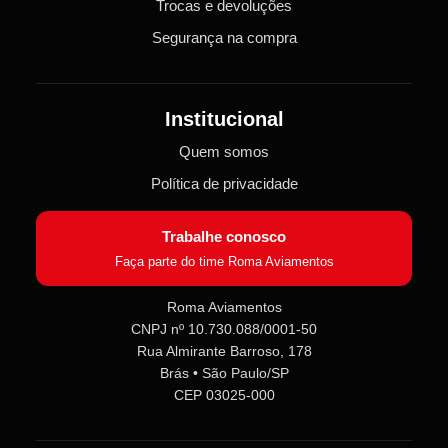
Trocas e devoluções
Segurança na compra
Institucional
Quem somos
Política de privacidade
Trabalhe conosco
Faça parte do time Roma Aviamentos
Roma Aviamentos
CNPJ nº 10.730.088/0001-50
Roma Aviamentos
Rua Almirante Barroso, 178
Online agora
Brás • São Paulo/SP
CEP 03025-000
Olá! 👋 Seja bem-vindo(a) à
Roma
Aviamentos
!