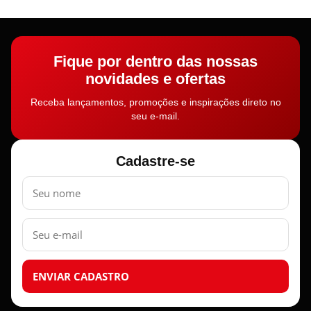
Fique por dentro das nossas
novidades e ofertas
Receba lançamentos, promoções e inspirações direto no
seu e-mail.
Cadastre-se
Nome
E-
mail
ENVIAR CADASTRO