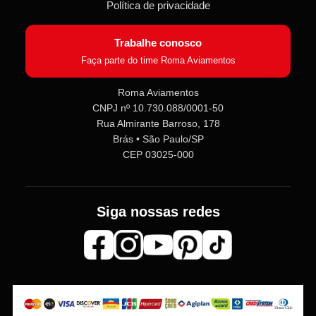
Política de privacidade
Trabalhe conosco
Faça parte do time Roma Aviamentos
Roma Aviamentos
CNPJ nº 10.730.088/0001-50
Roma Aviamentos
Rua Almirante Barroso, 178
Online agora
Brás • São Paulo/SP
CEP 03025-000
Olá! 👋 Seja bem-vindo(a) à
Roma
Aviamentos
!
Fale com a gente pelo SAC para tirar
Siga nossas redes
dúvidas sobre pedidos e produtos,
ou entre no nosso
Grupo VIP
e
receba em primeira mão
promoções, lançamentos e
novidades exclusivas 🎁🧵
💬 Fale com nosso SAC