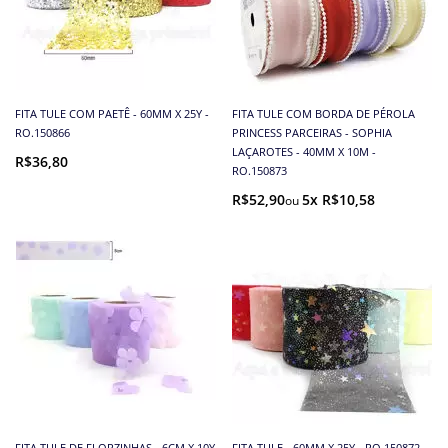
FITA TULE COM PAETÊ - 60MM X 25Y -
FITA TULE COM BORDA DE PÉROLA
RO.150866
PRINCESS PARCEIRAS - SOPHIA
LAÇAROTES - 40MM X 10M -
R$36,80
RO.150873
R$52,90
5x R$10,58
FITA TULE DE FLORZINHAS - 6CM X 10Y
FITA TULE - 60MM X 25Y - RO.150872