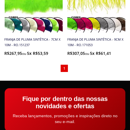
FRANJA DE PLUMA SINTÉTICA - 7CM X
FRANJA DE PLUMA SINTÉTICA - 9CM X
10M - RO.151237
10M - RO.171053
R$267,95
5x R$53,59
R$307,05
5x R$61,41
1
Fique por dentro das nossas
novidades e ofertas
Receba lançamentos, promoções e inspirações direto no
seu e-mail.