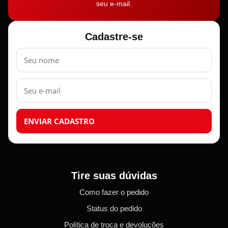
seu e-mail.
Cadastre-se
Nome
E-
mail
ENVIAR CADASTRO
Tire suas dúvidas
Como fazer o pedido
Status do pedido
Política de troca e devoluções