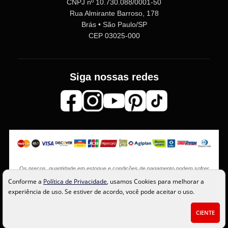
CNPJ nº 10.730.088/0001-50
Rua Almirante Barroso, 178
Brás • São Paulo/SP
CEP 03025-000
Siga nossas redes
Os preços, quantidade em estoque e condições de pagamento podem sofrer
alterações sem aviso prévio. Imagens meramente ilustrativas.
Conforme a
Política de Privacidade
, usamos Cookies para melhorar a
experiência de uso. Se estiver de acordo, você pode aceitar o uso.
CIENTE