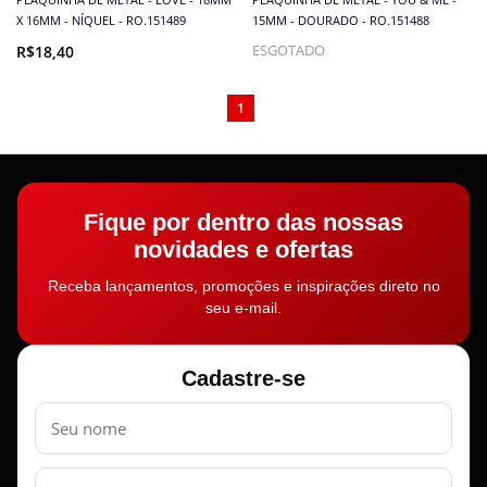
X 16MM - NÍQUEL - RO.151489
15MM - DOURADO - RO.151488
R$18,40
ESGOTADO
1
Fique por dentro das nossas
novidades e ofertas
Receba lançamentos, promoções e inspirações direto no
seu e-mail.
Cadastre-se
Nome
E-