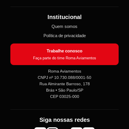
Institucional
Quem somos
Política de privacidade
Trabalhe conosco
Faça parte do time Roma Aviamentos
Roma Aviamentos
CNPJ nº 10.730.088/0001-50
Roma Aviamentos
Rua Almirante Barroso, 178
Online agora
Brás • São Paulo/SP
CEP 03025-000
Olá! 👋 Seja bem-vindo(a) à
Roma
Aviamentos
!
Fale com a gente pelo SAC para tirar
Siga nossas redes
dúvidas sobre pedidos e produtos,
ou entre no nosso
Grupo VIP
e