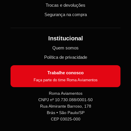
Trocas e devoluções
Segurança na compra
Institucional
Quem somos
Política de privacidade
Trabalhe conosco
Faça parte do time Roma Aviamentos
Roma Aviamentos
CNPJ nº 10.730.088/0001-50
Roma Aviamentos
Rua Almirante Barroso, 178
Online agora
Brás • São Paulo/SP
CEP 03025-000
Olá! 👋 Seja bem-vindo(a) à
Roma