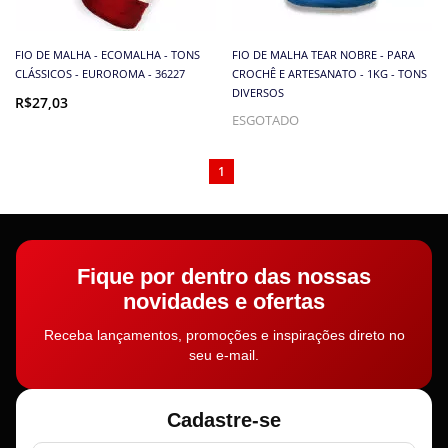
FIO DE MALHA - ECOMALHA - TONS
FIO DE MALHA TEAR NOBRE - PARA
CLÁSSICOS - EUROROMA - 36227
CROCHÊ E ARTESANATO - 1KG - TONS
DIVERSOS
R$27,03
ESGOTADO
1
Fique por dentro das nossas
novidades e ofertas
Receba lançamentos, promoções e inspirações direto no
seu e-mail.
Cadastre-se