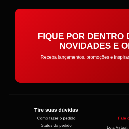
Cortador de Papel
Elástico
FIQUE POR DENTRO
Elástico de cabelo
NOVIDADES E 
Embalagens
Receba lançamentos, promoções e inspiraçõ
Enchimento
Enfeite
Entretela e Manta Acrílica
Etiquetas e Embalagens
Tire suas dúvidas
Como fazer o pedido
Fale 
Extrator
Status do pedido
Loja Virtua