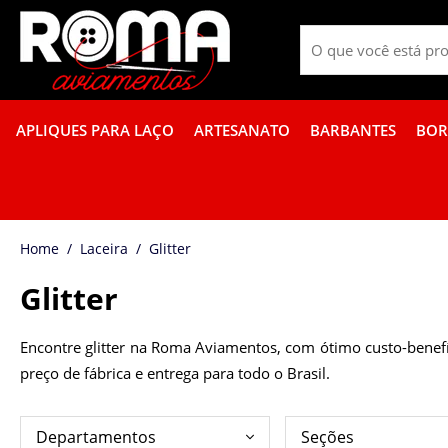
APLIQUES PARA LAÇO
ARTESANATO
BARBANTES
BOR
PROMOÇÃO DE GUÍPIR COLORIDO
FITA GORGURÃO BOR
Laceira
Glitter
Glitter
Encontre glitter na Roma Aviamentos, com ótimo custo-benefí
preço de fábrica e entrega para todo o Brasil.