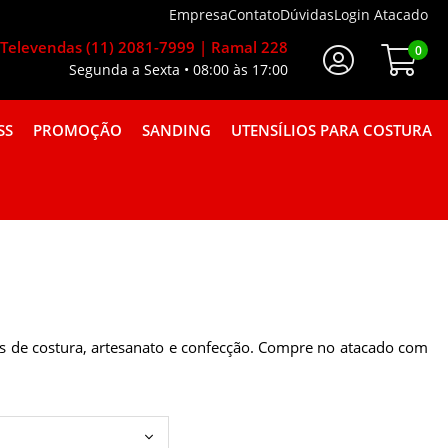
Empresa
Contato
Dúvidas
Login Atacado
Televendas (11) 2081-7999 | Ramal 228
0
Segunda a Sexta • 08:00 às 17:00
Faça Seu Login
SS
PROMOÇÃO
SANDING
UTENSÍLIOS PARA COSTURA
A GORGURÃO COMBINAÇÕES
es de costura, artesanato e confecção. Compre no atacado com