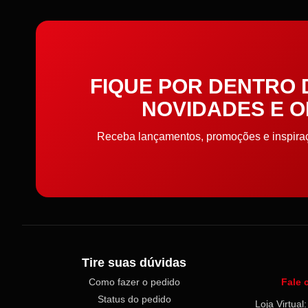
Colarinho e Ombreira
Colas e Adesivos
Colchetes
FIQUE POR DENTRO
NOVIDADES E 
Confetes
Receba lançamentos, promoções e inspiraçõ
Cordas
Cordões
Cordões, Cordas e Elásticos
Correntes
Tire suas dúvidas
Cortador de Papel
Como fazer o pedido
Fale 
Status do pedido
Loja Virtua