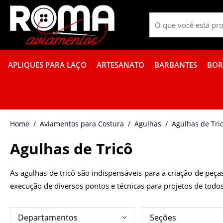
APLIQUES PARA LAÇO
ARTESANATO
BARBANTES
BOR
PROMOÇÃO DE GUÍPIR COLORIDO
FITA GORGURÃO BOR
Aviamentos para Costura
Agulhas
Agulhas de Tri
Agulhas de Tricô
As agulhas de tricô são indispensáveis para a criação de peç
execução de diversos pontos e técnicas para projetos de todos