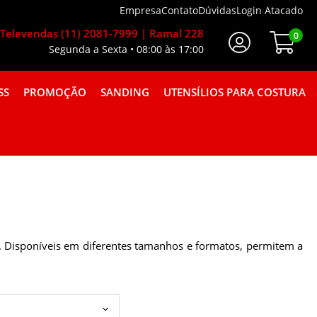
Empresa
Contato
Dúvidas
Login Atacado
Televendas (11) 2081-7999 | Ramal 228
0
Segunda a Sexta • 08:00 às 17:00
Faça Seu Login
SS
PROMOÇÃO
SANDING
UTENSÍLIOS PARA COSTURA
A GORGURÃO COMBINAÇÕES
os. Disponíveis em diferentes tamanhos e formatos, permitem a