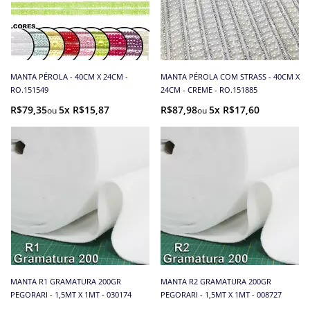
MANTA PÉROLA - 40CM X 24CM -
MANTA PÉROLA COM STRASS - 40CM X
RO.151549
24CM - CREME - RO.151885
R$79,35
5x R$15,87
R$87,98
5x R$17,60
MANTA R1 GRAMATURA 200GR
MANTA R2 GRAMATURA 200GR
PEGORARI - 1,5MT X 1MT - 030174
PEGORARI - 1,5MT X 1MT - 008727