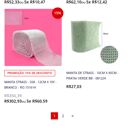
R$52,33
5x R$10,47
R$62,10
5x R$12,42
15%
MANTA DE STRASS - 10CM X 45CM -
PROMOÇÃO 15% DE DESCONTO
PRATA/ VERDE BB - 081224
MANTA STRASS - SS8 - 12CM X 10Y -
R$27,03
BRANCO - RO.151614
R$356,39
R$302,93
5x R$60,59
1
2