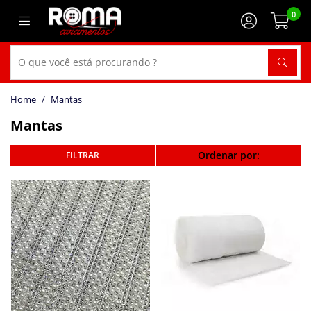
0
Mantas
Mantas
Ordenar por: