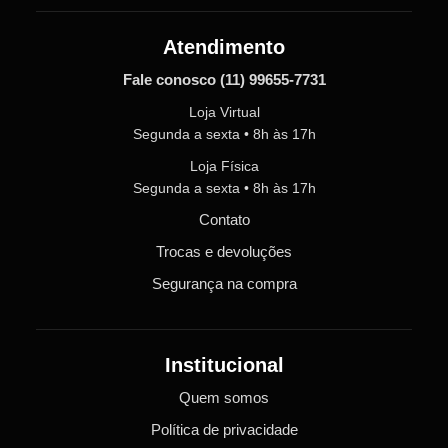
Atendimento
Fale conosco
(11) 99655-7731
Loja Virtual
Segunda a sexta • 8h às 17h
Loja Física
Segunda a sexta • 8h às 17h
Contato
Trocas e devoluções
Segurança na compra
Institucional
Quem somos
Política de privacidade