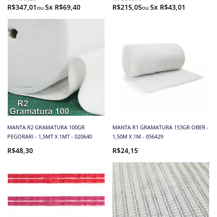
R$347,01
5x R$69,40
R$215,05
5x R$43,01
MANTA R2 GRAMATURA 100GR
MANTA R1 GRAMATURA 153GR OBER -
PEGORARI - 1,5MT X 1MT - 020640
1,50M X 1M - 056429
R$48,30
R$24,15