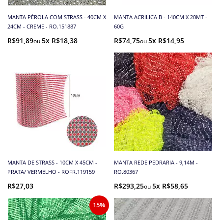
MANTA PÉROLA COM STRASS - 40CM X
MANTA ACRILICA B - 140CM X 20MT -
24CM - CREME - RO.151887
60G
R$91,89
5x R$18,38
R$74,75
5x R$14,95
MANTA DE STRASS - 10CM X 45CM -
MANTA REDE PEDRARIA - 9,14M -
PRATA/ VERMELHO - ROFR.119159
RO.80367
R$27,03
R$293,25
5x R$58,65
15%