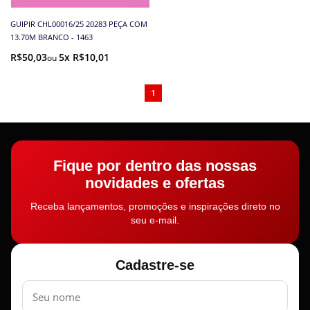
GUIPIR CHL00016/25 20283 PEÇA COM
13.70M BRANCO - 1463
R$50,03
5x R$10,01
1
Fique por dentro das nossas
novidades e ofertas
Receba lançamentos, promoções e inspirações direto no
seu e-mail.
Cadastre-se
Nome