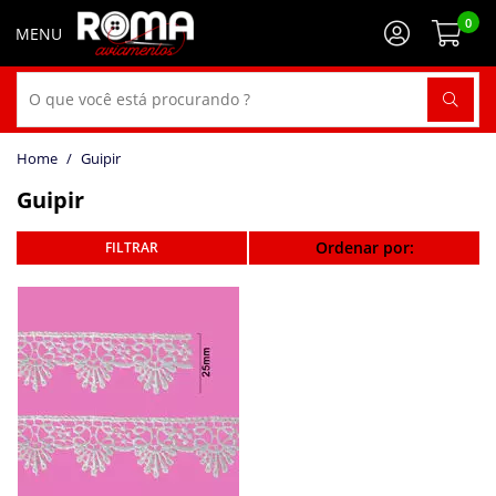
0
Guipir
Guipir
Ordenar por: