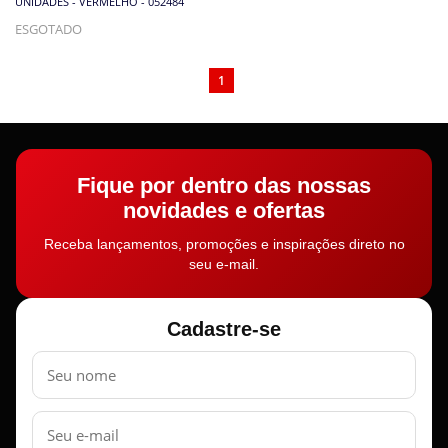
UNIDADES - VERMELHO - 052484
ESGOTADO
1
Fique por dentro das nossas
novidades e ofertas
Receba lançamentos, promoções e inspirações direto no
seu e-mail.
Cadastre-se
Nome
E-
mail