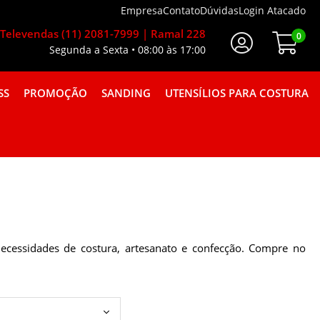
Empresa
Contato
Dúvidas
Login Atacado
Televendas (11) 2081-7999 | Ramal 228
0
Segunda a Sexta • 08:00 às 17:00
Faça Seu Login
SS
PROMOÇÃO
SANDING
UTENSÍLIOS PARA COSTURA
A GORGURÃO COMBINAÇÕES
ecessidades de costura, artesanato e confecção. Compre no