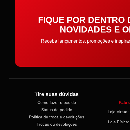
Cortador de Papel
FIQUE POR DENTRO
Cremes
NOVIDADES E 
Elástico
Receba lançamentos, promoções e inspiraçõ
Elástico de cabelo
Embalagens
Enchimento
Enchimento
Tire suas dúvidas
Enfeite
Como fazer o pedido
Fale 
Status do pedido
Entretela e Manta Acrílica
Loja Virtua
Política de troca e devoluções
Loja Física
Trocas ou devoluções
Etiquetas e Embalagens