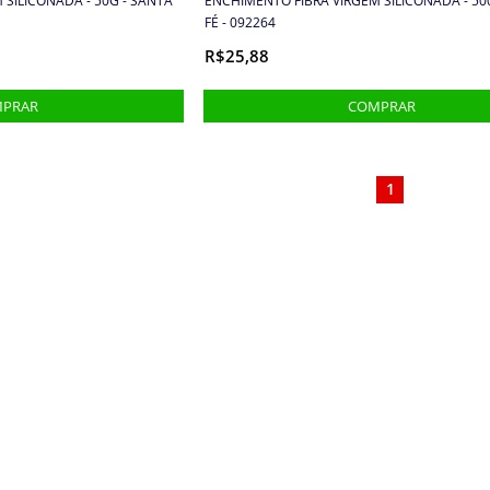
SILICONADA - 50G - SANTA
ENCHIMENTO FIBRA VIRGEM SILICONADA - 50
FÉ - 092264
R$25,88
1