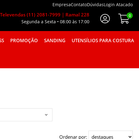
Empresa
Contato
Dúvidas
Login Atacado
Televendas (11) 2081-7999 | Ramal 228
0
Segunda a Sexta • 08:00 às 17:00
Faça Seu Login
SS
PROMOÇÃO
SANDING
UTENSÍLIOS PARA COSTURA
A GORGURÃO COMBINAÇÕES
Ordenar por: