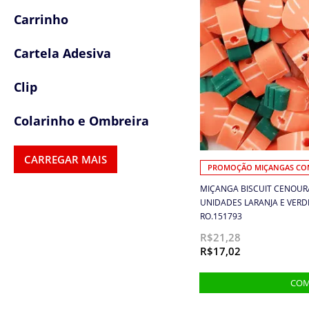
Carrinho
Cartela Adesiva
Clip
Colarinho e Ombreira
Colas e Adesivos
CARREGAR MAIS
PROMOÇÃO MIÇANGAS COM
Colchetes
MIÇANGA BISCUIT CENOUR
UNIDADES LARANJA E VER
RO.151793
Confetes
R$21,28
R$17,02
Cordas
Cordões