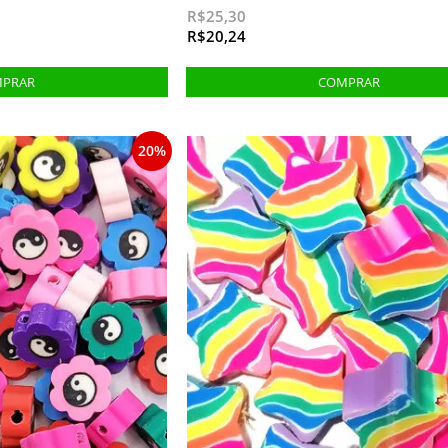
R$25,30
R$20,24
20%