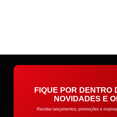
Entretela e Manta Acrílica
Etiquetas e Embalagens
Extrator
Faixa toalha e pano de
prato
Fechos
Fechos para bolsa
Feltros
FIQUE POR DENTRO
NOVIDADES E 
Fita refletiva
Receba lançamentos, promoções e inspiraçõ
Fitas