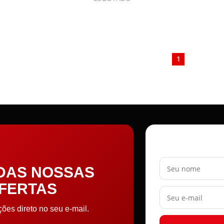
1
Seu nome
 DAS NOSSAS
OFERTAS
Seu e-mail
es direto no seu e-mail.