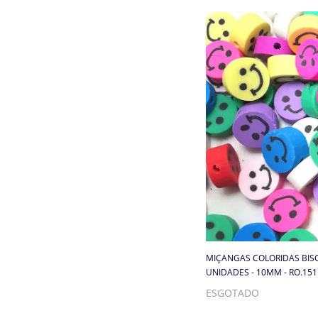
Cordões, Cordas e Elásticos
Correntes
Cortador de Papel
Cremes
Elástico
Elástico de cabelo
Embalagens
Enchimento
MIÇANGAS COLORIDAS BISCU
UNIDADES - 10MM - RO.15
Enfeite
ESGOTADO