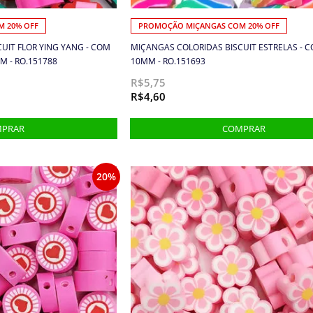
 20% OFF
PROMOÇÃO MIÇANGAS COM 20% OFF
UIT FLOR YING YANG - COM
MIÇANGAS COLORIDAS BISCUIT ESTRELAS - C
M - RO.151788
10MM - RO.151693
R$5,75
R$4,60
20%