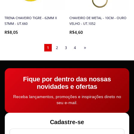
TRENA CHAVEIRO TIGRE - 62MM X
CHAVEIRO DE METAL - 10CM - OURO
57MM - UT.660
VELHO - UT.1052
R$8,05
R$4,60
1
2
3
4
Fique por dentro das nossas
novidades e ofertas
Receba lançamentos, promoções e inspirações direto no
seu e-mail.
Cadastre-se
Nome