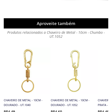
Aproveite também
Produtos relacionados a Chaveiro de Metal - 10cm - Chumbo -
UT.1052
CHAVEIRO DE METAL - 10CM -
CHAVEIRO DE METAL - 10CM -
CHAVEIRO 
DOURADO - UT.1040
DOURADO - UT.1052
PRATA - UT
R$4,49
R$4,60
R$4,49