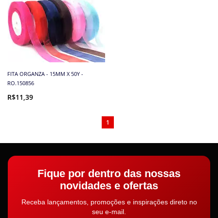
FITA ORGANZA - 15MM X 50Y -
RO.150856
R$11,39
1
Fique por dentro das nossas
novidades e ofertas
Receba lançamentos, promoções e inspirações direto no
seu e-mail.