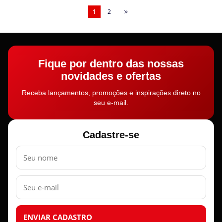
1
2
Fique por dentro das nossas
novidades e ofertas
Receba lançamentos, promoções e inspirações direto no
seu e-mail.
Cadastre-se
Nome
E-
mail
ENVIAR CADASTRO