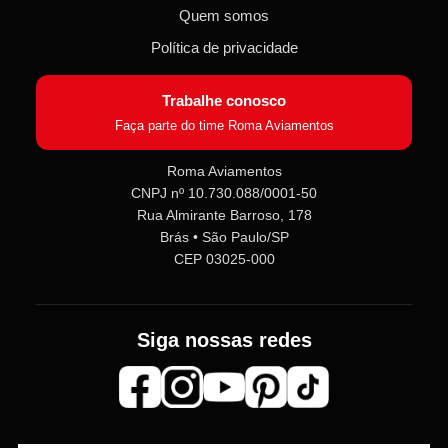
Quem somos
Política de privacidade
Trabalhe conosco
Faça parte do time Roma Aviamentos
Roma Aviamentos
CNPJ nº 10.730.088/0001-50
Roma Aviamentos
Rua Almirante Barroso, 178
Online agora
Brás • São Paulo/SP
CEP 03025-000
Olá! 👋 Seja bem-vindo(a) à
Roma
Aviamentos
!
Fale com a gente pelo SAC para tirar
Siga nossas redes
dúvidas sobre pedidos e produtos,
ou entre no nosso
Grupo VIP
e
receba em primeira mão
promoções, lançamentos e
novidades exclusivas 🎁🧵