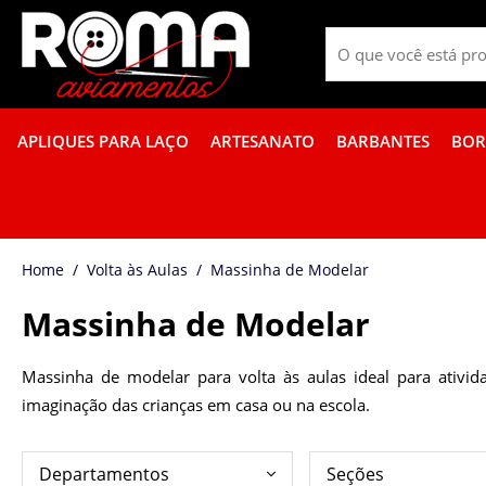
APLIQUES PARA LAÇO
ARTESANATO
BARBANTES
BOR
PROMOÇÃO DE GUÍPIR COLORIDO
FITA GORGURÃO BOR
Volta às Aulas
Massinha de Modelar
Massinha de Modelar
Massinha de modelar para volta às aulas ideal para ativida
imaginação das crianças em casa ou na escola.