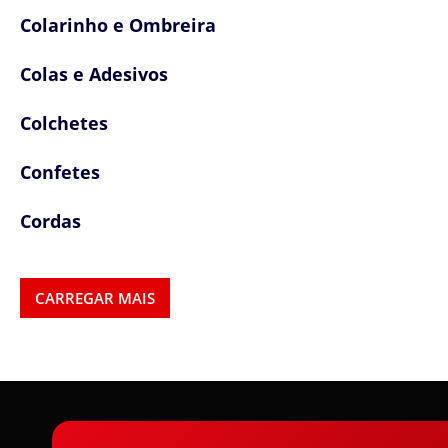
Colarinho e Ombreira
Colas e Adesivos
Colchetes
Confetes
Cordas
Cordões
CARREGAR MAIS
Cordões, Cordas e Elásticos
Correntes
Cortador de Papel