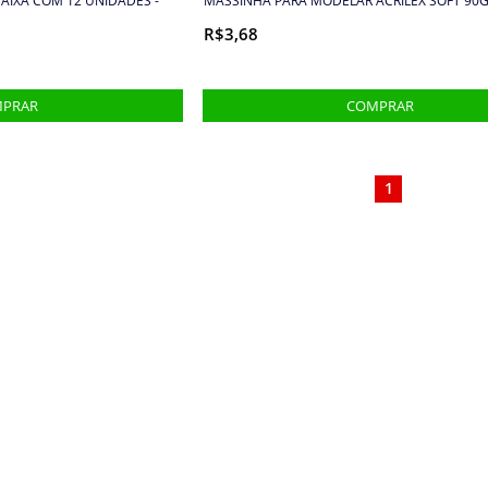
AIXA COM 12 UNIDADES -
MASSINHA PARA MODELAR ACRILEX SOFT 90G
R$3,68
1