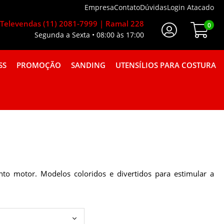
Empresa
Contato
Dúvidas
Login Atacado
Televendas (11) 2081-7999 | Ramal 228
0
Segunda a Sexta • 08:00 às 17:00
Faça Seu Login
SS
PROMOÇÃO
SANDING
UTENSÍLIOS PARA COSTURA
A GORGURÃO COMBINAÇÕES
ento motor. Modelos coloridos e divertidos para estimular a