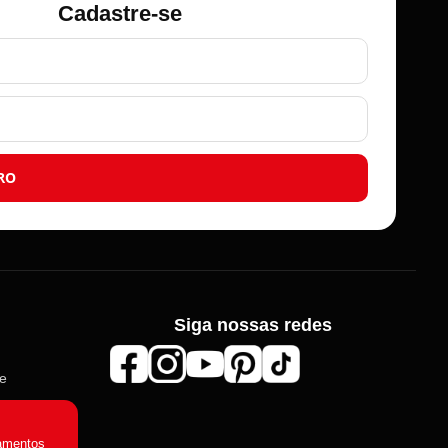
Cadastre-se
RO
Siga nossas redes
Roma Aviamentos
de
Online agora
amentos