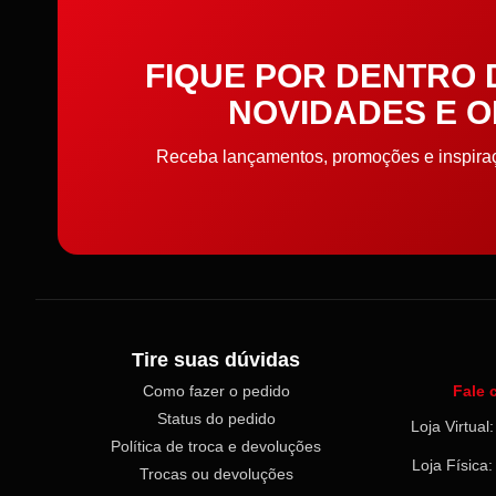
Elástico
FIQUE POR DENTRO
Elástico de cabelo
NOVIDADES E 
Embalagens
Receba lançamentos, promoções e inspiraçõ
Enchimento
Enfeite
Entretela e Manta Acrílica
Etiquetas e Embalagens
Tire suas dúvidas
Como fazer o pedido
Fale 
Extrator
Status do pedido
Loja Virtua
Política de troca e devoluções
Faixa toalha e pano de
Loja Física
Trocas ou devoluções
prato