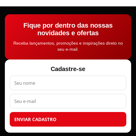
Fique por dentro das nossas
novidades e ofertas
Receba lançamentos, promoções e inspirações direto no
seu e-mail.
Cadastre-se
Nome
E-
mail
ENVIAR CADASTRO