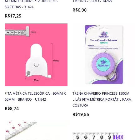
ALFAIATE UT.002 C/12 UN CORES
1METRO - ROXO - 14268
SORTIDAS - 31424
R$6,90
R$17,25
FITA MÉTRICA TELESCÓPICA - 90MM X
TRENA CHAVEIRO PRINCESS 150CM
63MM - BRANCO - UT.842
LILÁS FITA MÉTRICA PORTÁTIL PARA
COSTURA
R$8,74
R$19,55