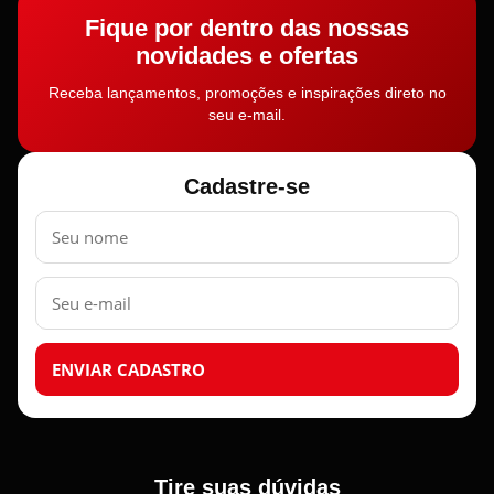
Fique por dentro das nossas
novidades e ofertas
Receba lançamentos, promoções e inspirações direto no
seu e-mail.
Cadastre-se
Nome
E-
mail
ENVIAR CADASTRO
Tire suas dúvidas