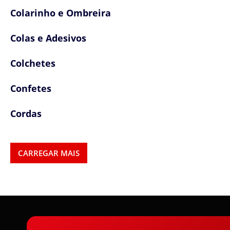
Colarinho e Ombreira
Colas e Adesivos
Colchetes
Confetes
Cordas
Cordões
CARREGAR MAIS
Cordões, Cordas e Elásticos
Correntes
Cortador de Papel