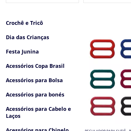
Regulador de sutiã plástico
Argola Regulador Lingerie
Crochê e Tricô
Dia das Crianças
Festa Junina
Acessórios Copa Brasil
Acessórios para Bolsa
Acessórios para bonés
Acessórios para Cabelo e
Laços
Acessórios para Chinelo