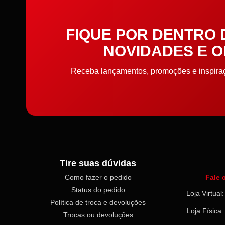
Elástico
FIQUE POR DENTRO
Elástico de cabelo
NOVIDADES E 
Embalagens
Receba lançamentos, promoções e inspiraçõ
Enchimento
Enfeite
Entretela e Manta Acrílica
Etiquetas e Embalagens
Tire suas dúvidas
Como fazer o pedido
Fale 
Extrator
Status do pedido
Loja Virtua
Política de troca e devoluções
Faixa toalha e pano de
Loja Física
Trocas ou devoluções
prato