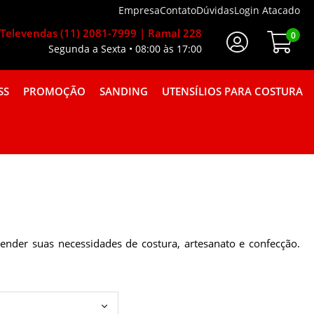
Empresa
Contato
Dúvidas
Login Atacado
Televendas (11) 2081-7999 | Ramal 228
0
Segunda a Sexta • 08:00 às 17:00
Faça Seu Login
SS
PROMOÇÃO
SANDING
UTENSÍLIOS PARA COSTURA
A GORGURÃO COMBINAÇÕES
ender suas necessidades de costura, artesanato e confecção.