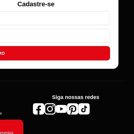
Cadastre-se
RO
Siga nossas redes
Roma Aviamentos
de
Online agora
amentos