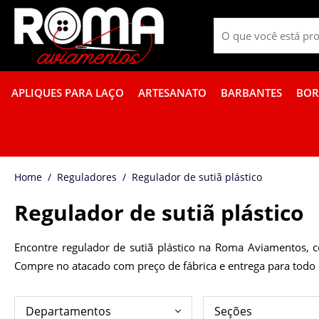
APLIQUES PARA LAÇO
ARTESANATO
BARBANTES
BOR
PROMOÇÃO DE GUÍPIR COLORIDO
FITA GORGURÃO BOR
Reguladores
Regulador de sutiã plástico
Regulador de sutiã plástico
Encontre regulador de sutiã plástico na Roma Aviamentos, c
Compre no atacado com preço de fábrica e entrega para todo o