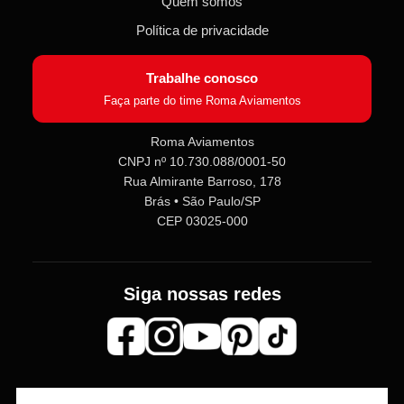
Quem somos
Política de privacidade
Trabalhe conosco
Faça parte do time Roma Aviamentos
Roma Aviamentos
CNPJ nº 10.730.088/0001-50
Roma Aviamentos
Rua Almirante Barroso, 178
Online agora
Brás • São Paulo/SP
CEP 03025-000
Olá! 👋 Seja bem-vindo(a) à
Roma
Aviamentos
!
Fale com a gente pelo SAC para tirar
Siga nossas redes
dúvidas sobre pedidos e produtos,
ou entre no nosso
Grupo VIP
e
receba em primeira mão
promoções, lançamentos e
novidades exclusivas 🎁🧵