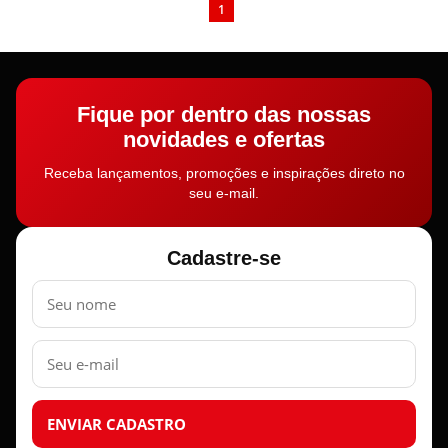
1
Fique por dentro das nossas
novidades e ofertas
Receba lançamentos, promoções e inspirações direto no
seu e-mail.
Cadastre-se
Nome
E-
mail
ENVIAR CADASTRO