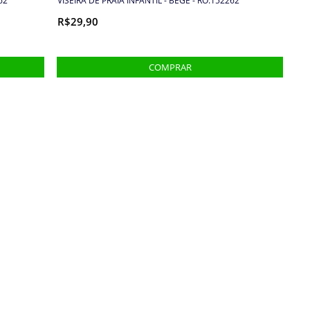
62
VISEIRA DE PRAIA INFANTIL - BEGE - RO.152262
R$29,90