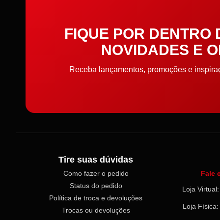
Bottons
Broche e Base para Broche
FIQUE POR DENTRO
NOVIDADES E 
Cadarço
Receba lançamentos, promoções e inspiraçõ
Carnaval
Carrinho
Cartela Adesiva
Clip
Tire suas dúvidas
Colarinho e Ombreira
Como fazer o pedido
Fale 
Status do pedido
Loja Virtua
Colas e Adesivos
Política de troca e devoluções
Loja Física
Trocas ou devoluções
Colchetes