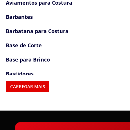
Aviamentos para Costura
Barbantes
Barbatana para Costura
Base de Corte
Base para Brinco
Bastidores
CARREGAR MAIS
Bojo para Sutiã e Lingerie
Bordado e Passa fita
Botões e Fechamentos