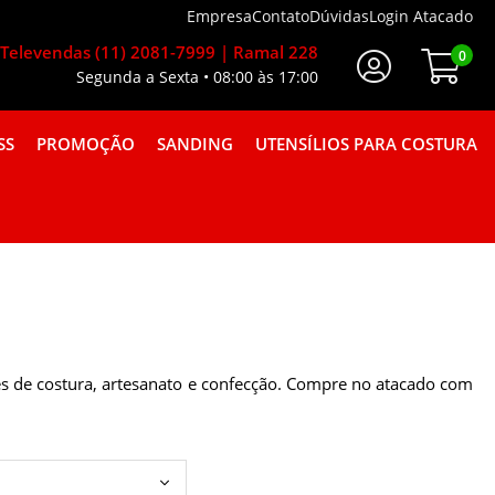
Empresa
Contato
Dúvidas
Login Atacado
Televendas (11) 2081-7999 | Ramal 228
0
Segunda a Sexta • 08:00 às 17:00
Faça Seu Login
SS
PROMOÇÃO
SANDING
UTENSÍLIOS PARA COSTURA
A GORGURÃO COMBINAÇÕES
es de costura, artesanato e confecção. Compre no atacado com