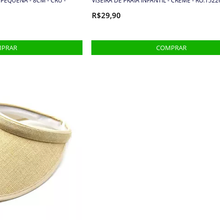
 PEQUENA - 8CM - CRU -
VISEIRA DE PRAIA INFANTIL - CREME - RO.1522
R$29,90