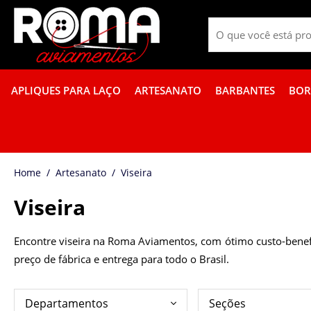
APLIQUES PARA LAÇO
ARTESANATO
BARBANTES
BOR
PROMOÇÃO DE GUÍPIR COLORIDO
FITA GORGURÃO BOR
Artesanato
Viseira
Viseira
Encontre viseira na Roma Aviamentos, com ótimo custo-benefí
preço de fábrica e entrega para todo o Brasil.