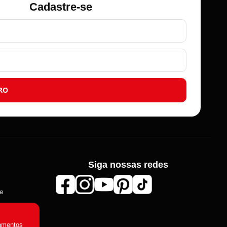
Cadastre-se
RO
Siga nossas redes
Roma Aviamentos
de
Online agora
amentos