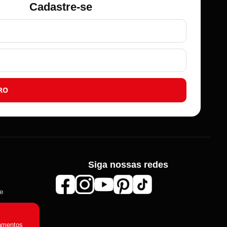
Cadastre-se
RO
Siga nossas redes
Roma Aviamentos
de
Online agora
amentos