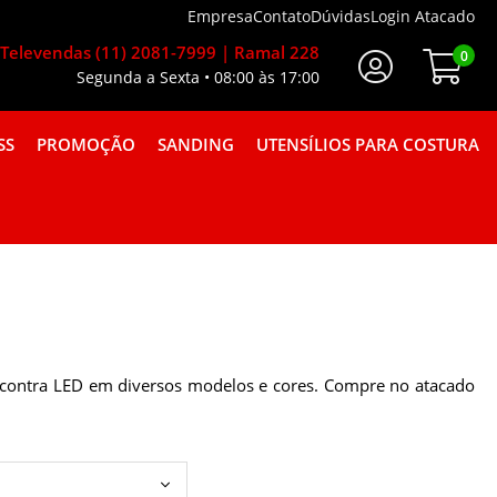
Empresa
Contato
Dúvidas
Login Atacado
Televendas (11) 2081-7999 | Ramal 228
0
Segunda a Sexta • 08:00 às 17:00
Faça Seu Login
SS
PROMOÇÃO
SANDING
UTENSÍLIOS PARA COSTURA
A GORGURÃO COMBINAÇÕES
 encontra LED em diversos modelos e cores. Compre no atacado