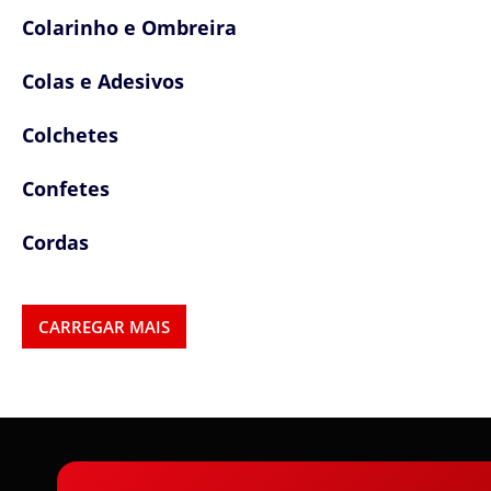
Colarinho e Ombreira
Colas e Adesivos
Colchetes
Confetes
Cordas
Cordões
CARREGAR MAIS
Cordões, Cordas e Elásticos
Correntes
Cortador de Papel