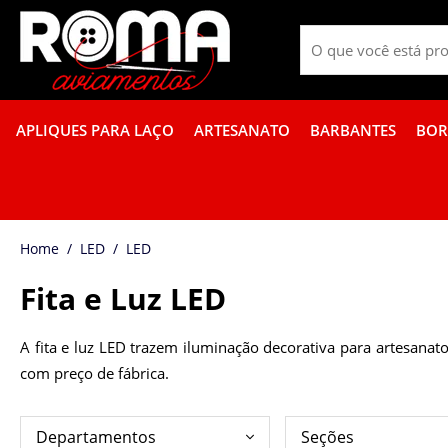
APLIQUES PARA LAÇO
ARTESANATO
BARBANTES
BOR
PROMOÇÃO DE GUÍPIR COLORIDO
FITA GORGURÃO BOR
LED
LED
Fita e Luz LED
A fita e luz LED trazem iluminação decorativa para artesana
com preço de fábrica.