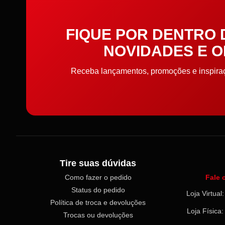
Elástico
FIQUE POR DENTRO
Elástico de cabelo
NOVIDADES E 
Embalagens
Receba lançamentos, promoções e inspiraçõ
Enchimento
Enfeite
Entretela e Manta Acrílica
Etiquetas e Embalagens
Tire suas dúvidas
Como fazer o pedido
Fale 
Extrator
Status do pedido
Loja Virtua
Política de troca e devoluções
Faixa toalha e pano de
Loja Física
Trocas ou devoluções
prato