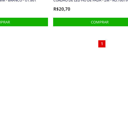
MM - BRANCO - UT.861
CORDÃO DE LED FIO DE FADA - 2M - RO.16019
R$20,70
1