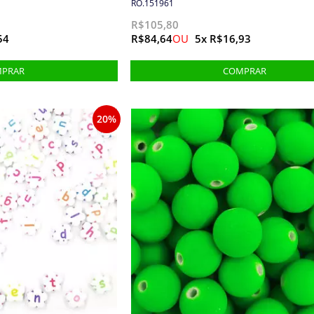
RO.151961
R$105,80
54
R$84,64
5x R$16,93
20%