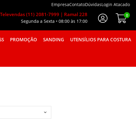
Empresa
Contato
Dúvidas
Login Atacado
Televendas (11) 2081-7999 | Ramal 228
0
Segunda a Sexta • 08:00 às 17:00
Faça Seu Login
SS
PROMOÇÃO
SANDING
UTENSÍLIOS PARA COSTURA
A GORGURÃO COMBINAÇÕES