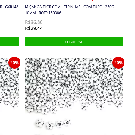
R - GXR148
MIÇANGA FLOR COM LETRINHAS - COM FURO - 250G -
10MM - ROFR.150386
R$36,80
R$29,44
20%
20%