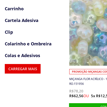
Carrinho
Cartela Adesiva
Clip
Colarinho e Ombreira
Colas e Adesivos
Colchetes
CARREGAR MAIS
PROMOÇÃO MIÇANGAS COM
Confetes
MIÇANGA FLOR ACRÍLICO - 
RO.151956
Cordas
R$78,20
R$62,56
5x R$12,
Cordões