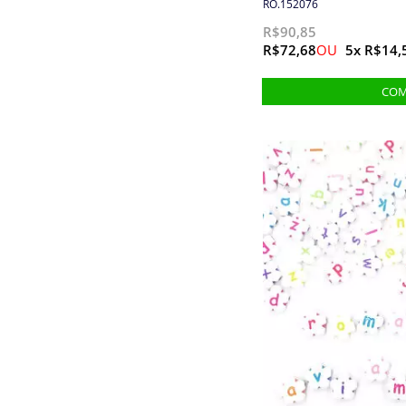
RO.152076
Etiquetas e Embalagens
R$90,85
R$72,68
5x R$14,
Extrator
Faixa toalha e pano de
prato
Fechos
Fechos para bolsa
Feltros
Fita refletiva
Fitas
Fivelas e passantes