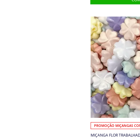
Cordões, Cordas e Elásticos
Correntes
Cortador de Papel
Elástico
Elástico de cabelo
Embalagens
Enchimento
Enfeite
PROMOÇÃO MIÇANGAS COM
Entretela e Manta Acrílica
MIÇANGA FLOR TRABALHADA