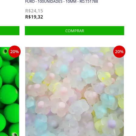
FURO - 100UNIDADES - 10MM - RO.151788
R$24,15
R$19,32
20%
20%