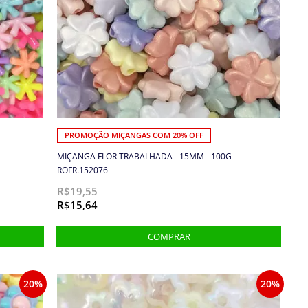
PROMOÇÃO MIÇANGAS COM 20% OFF
-
MIÇANGA FLOR TRABALHADA - 15MM - 100G -
ROFR.152076
R$19,55
R$15,64
20%
20%