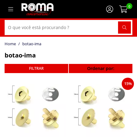
0
botao-ima
botao-ima
Ordenar por:
15%