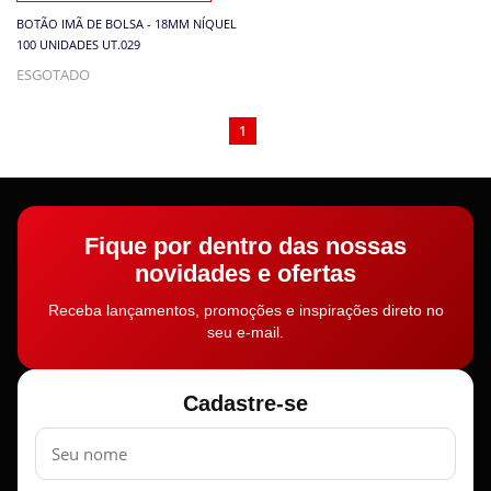
BOTÃO IMÃ DE BOLSA - 18MM NÍQUEL
100 UNIDADES UT.029
ESGOTADO
1
Fique por dentro das nossas
novidades e ofertas
Receba lançamentos, promoções e inspirações direto no
seu e-mail.
Cadastre-se
Nome