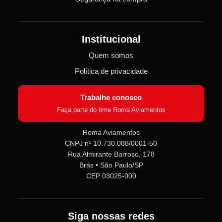
Institucional
Quem somos
Política de privacidade
Trabalhe conosco
Faça parte do time Roma Aviamentos
Roma Aviamentos
CNPJ nº 10.730.088/0001-50
Roma Aviamentos
Rua Almirante Barroso, 178
Online agora
Brás • São Paulo/SP
CEP 03025-000
Olá! 👋 Seja bem-vindo(a) à
Roma
Aviamentos
!
Fale com a gente pelo SAC para tirar
Siga nossas redes
dúvidas sobre pedidos e produtos,