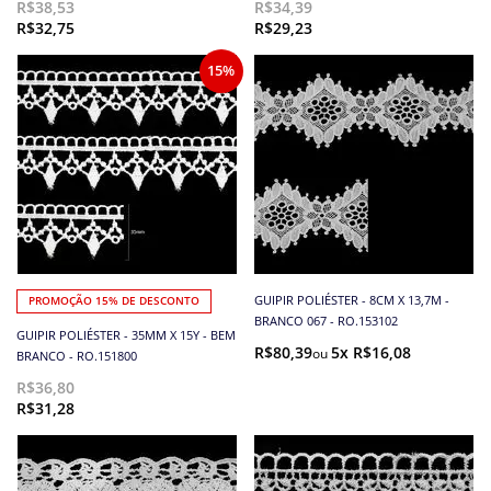
R$38,53
R$34,39
R$32,75
R$29,23
15%
GUIPIR POLIÉSTER - 8CM X 13,7M -
PROMOÇÃO 15% DE DESCONTO
BRANCO 067 - RO.153102
GUIPIR POLIÉSTER - 35MM X 15Y - BEM
R$80,39
5x R$16,08
BRANCO - RO.151800
R$36,80
R$31,28