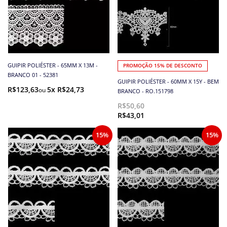
GUIPIR POLIÉSTER - 65MM X 13M -
PROMOÇÃO 15% DE DESCONTO
BRANCO 01 - 52381
GUIPIR POLIÉSTER - 60MM X 15Y - BEM
R$123,63
5x R$24,73
BRANCO - RO.151798
R$50,60
R$43,01
15%
15%