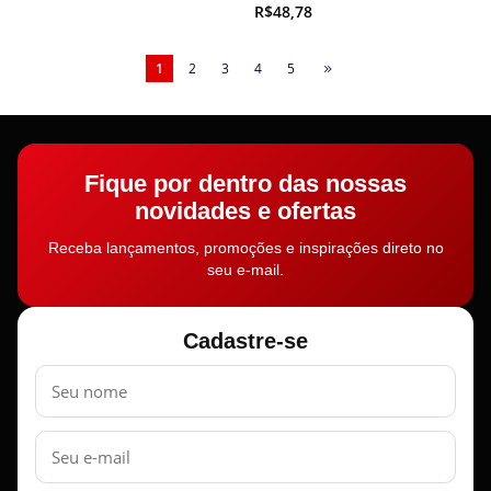
R$48,78
1
2
3
4
5
Fique por dentro das nossas
novidades e ofertas
Receba lançamentos, promoções e inspirações direto no
seu e-mail.
Cadastre-se
Nome
E-
mail