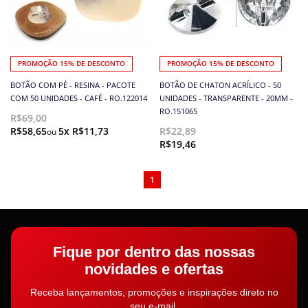
PROMOÇÃO 15% DE DESCONTO
PROMOÇÃO 15% DE DESCONTO
BOTÃO COM PÉ - RESINA - PACOTE
BOTÃO DE CHATON ACRÍLICO - 50
COM 50 UNIDADES - CAFÉ - RO.122014
UNIDADES - TRANSPARENTE - 20MM -
RO.151065
R$69,00
R$58,65
5x R$11,73
R$22,89
R$19,46
1
Fique por dentro das nossas
novidades e ofertas
Receba lançamentos, promoções e inspirações direto no
seu e-mail.