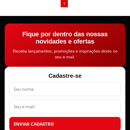
1
Fique por dentro das nossas
novidades e ofertas
Receba lançamentos, promoções e inspirações direto no
seu e-mail.
Cadastre-se
Nome
E-
mail
ENVIAR CADASTRO