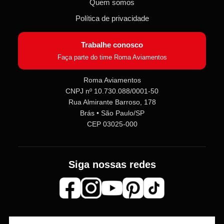
Quem somos
Política de privacidade
Trabalhe conosco
Faça parte do time Roma Aviamentos
Roma Aviamentos
CNPJ nº 10.730.088/0001-50
Roma Aviamentos
Rua Almirante Barroso, 178
Online agora
Brás • São Paulo/SP
CEP 03025-000
Olá! 👋 Seja bem-vindo(a) à
Roma
Aviamentos
!
Fale com a gente pelo SAC para tirar
Siga nossas redes
dúvidas sobre pedidos e produtos,
ou entre no nosso
Grupo VIP
e
receba em primeira mão
promoções, lançamentos e
novidades exclusivas 🎁🧵