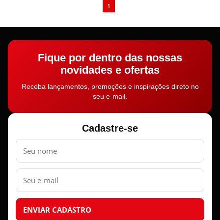
1
Fique por dentro das nossas
novidades e ofertas
Receba lançamentos, promoções e inspirações direto no
seu e-mail.
Cadastre-se
Nome
E-
mail
ENVIAR CADASTRO