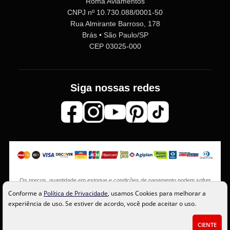
Roma Aviamentos
CNPJ nº 10.730.088/0001-50
Rua Almirante Barroso, 178
Brás • São Paulo/SP
CEP 03025-000
Siga nossas redes
Os preços, quantidade em estoque e condições de pagamento podem sofrer
alterações sem aviso prévio. Imagens meramente ilustrativas.
Conforme a
Política de Privacidade
, usamos Cookies para melhorar a
experiência de uso. Se estiver de acordo, você pode aceitar o uso.
CIENTE