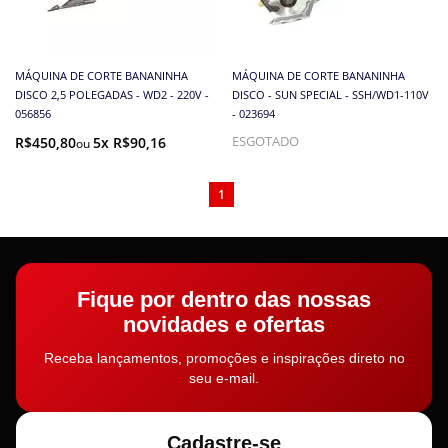
MÁQUINA DE CORTE BANANINHA
MÁQUINA DE CORTE BANANINHA
DISCO 2,5 POLEGADAS - WD2 - 220V -
DISCO - SUN SPECIAL - SSH/WD1-110V
056856
- 023694
R$450,80
5x R$90,16
ESGOTADO
1
Fique por dentro das nossas
novidades e ofertas
Receba lançamentos, promoções e inspirações direto no
seu e-mail.
Cadastre-se