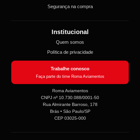
Segurança na compra
Institucional
Quem somos
Política de privacidade
Trabalhe conosco
Faça parte do time Roma Aviamentos
Roma Aviamentos
CNPJ nº 10.730.088/0001-50
Roma Aviamentos
Rua Almirante Barroso, 178
Online agora
Brás • São Paulo/SP
CEP 03025-000
Olá! 👋 Seja bem-vindo(a) à
Roma
Aviamentos
!
Fale com a gente pelo SAC para tirar