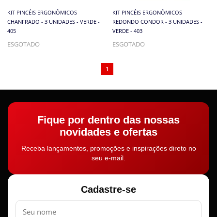
KIT PINCÉIS ERGONÔMICOS
KIT PINCÉIS ERGONÔMICOS
CHANFRADO - 3 UNIDADES - VERDE -
REDONDO CONDOR - 3 UNIDADES -
405
VERDE - 403
ESGOTADO
ESGOTADO
1
Fique por dentro das nossas
novidades e ofertas
Receba lançamentos, promoções e inspirações direto no
seu e-mail.
Cadastre-se
Nome