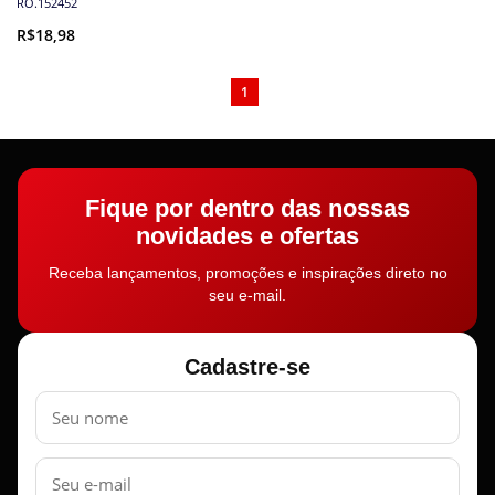
RO.152452
R$18,98
1
Fique por dentro das nossas
novidades e ofertas
Receba lançamentos, promoções e inspirações direto no
seu e-mail.
Cadastre-se
Nome
E-
mail