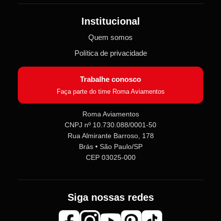
Institucional
Quem somos
Política de privacidade
Trabalhe conosco
Faça parte do time Roma Aviamentos
Roma Aviamentos
CNPJ nº 10.730.088/0001-50
Roma Aviamentos
Rua Almirante Barroso, 178
Online agora
Brás • São Paulo/SP
CEP 03025-000
Olá! 👋 Seja bem-vindo(a) à
Roma
Aviamentos
!
Fale com a gente pelo SAC para tirar
Siga nossas redes
dúvidas sobre pedidos e produtos,
ou entre no nosso
Grupo VIP
e
receba em primeira mão