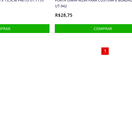
 X 13,5CM PRETO UT.1153
PORTA LINHA ROSA PARA COSTURA E BORDA
UT.942
R$28,75
1