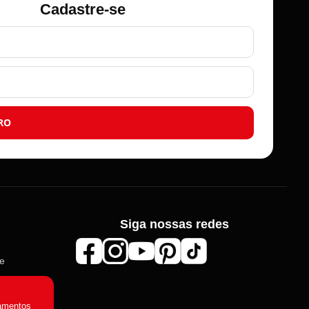
Cadastre-se
RO
Siga nossas redes
Roma Aviamentos
de
Online agora
amentos