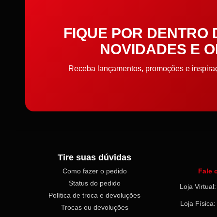
Elástico
FIQUE POR DENTRO
Elástico de cabelo
NOVIDADES E 
Embalagens
Receba lançamentos, promoções e inspiraçõ
Enchimento
Enfeite
Entretela e Manta Acrílica
Etiquetas e Embalagens
Tire suas dúvidas
Como fazer o pedido
Fale 
Extrator
Status do pedido
Loja Virtua
Política de troca e devoluções
Faixa toalha e pano de
Loja Física
Trocas ou devoluções
prato