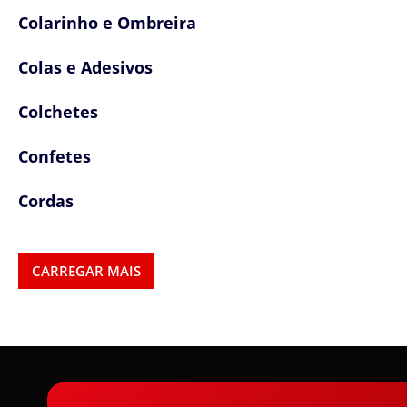
Colarinho e Ombreira
Colas e Adesivos
Colchetes
Confetes
Cordas
Cordões
CARREGAR MAIS
Cordões, Cordas e Elásticos
Correntes
Cortador de Papel