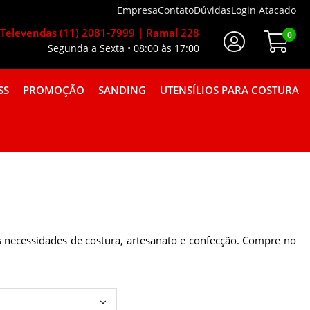
Empresa
Contato
Dúvidas
Login Atacado
Televendas (11) 2081-7999 | Ramal 228
0
Segunda a Sexta • 08:00 às 17:00
Faça Seu Login
SS
PROMOÇÃO
SANDING
UTENSÍLIOS PARA COSTURA
A GORGURÃO COMBINAÇÕES
s necessidades de costura, artesanato e confecção. Compre no