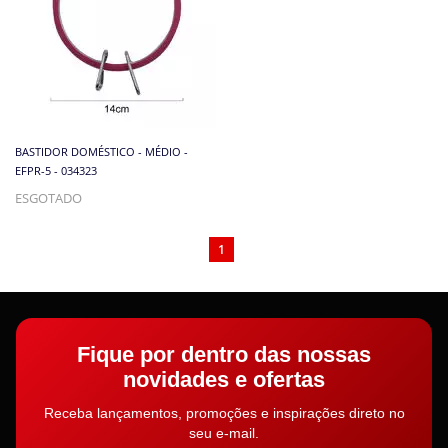
BASTIDOR DOMÉSTICO - MÉDIO -
EFPR-5 - 034323
ESGOTADO
1
Fique por dentro das nossas
novidades e ofertas
Receba lançamentos, promoções e inspirações direto no
seu e-mail.