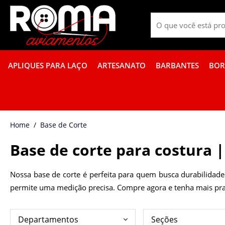
APLIQUES PARA LAÇO
ARTESANATO
BARBANTES
BOR
PROMOÇÃO DE GUÍPIR COLORIDO
FITA GORGURÃO BOR
Base de Corte
Base de corte para costura |
Nossa base de corte é perfeita para quem busca durabilidade 
permite uma medição precisa. Compre agora e tenha mais prat