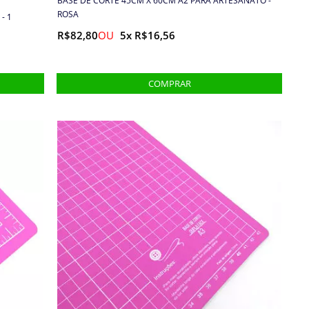
BASE DE CORTE 45CM X 60CM A2 PARA ARTESANATO -
ROSA
- 1
R$82,80
5x R$16,56