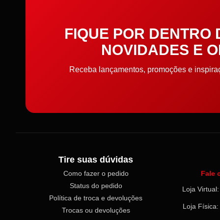
Cordões, Cordas e Elásticos
FIQUE POR DENTRO
Correntes
NOVIDADES E 
Cortador de Papel
Receba lançamentos, promoções e inspiraçõ
Elástico
Elástico de cabelo
Embalagens
Tire suas dúvidas
Enchimento
Como fazer o pedido
Fale 
Enfeite
Status do pedido
Loja Virtua
Política de troca e devoluções
Loja Física
Entretela e Manta Acrílica
Trocas ou devoluções