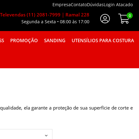
Empresa
Contato
Dúvidas
Login Atacado
Televendas (11) 2081-7999 | Ramal 228
0
Segunda a Sexta • 08:00 às 17:00
Faça Seu Login
SS
PROMOÇÃO
SANDING
UTENSÍLIOS PARA COSTURA
A GORGURÃO COMBINAÇÕES
ualidade, ela garante a proteção de sua superfície de corte e