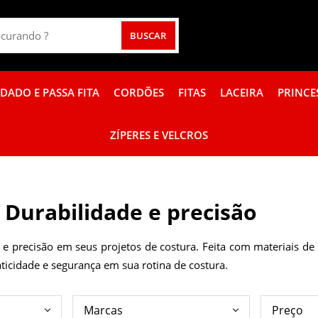
DADO E PASSA FITA
CORDÕES
FITAS
LACEIRA
PRINCE
DA DOURADA
PROMOÇÃO DE PÉROLA EM METRO
PROMOÇÃO DE RENDAS COLORIDAS
PROMOÇÃO DE TUBO PARA PULSEIRA
BORDADO INGLÊS DE ALGODÃO
APLIQUE TRANSPARENTE LAÇAROTE
FITA COM BORDA TRABALHADA
KIT FIT
ZÍPERES E VELCROS
 Durabilidade e precisão
e precisão em seus projetos de costura. Feita com materiais de q
icidade e segurança em sua rotina de costura.