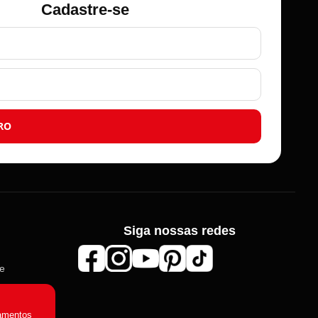
Cadastre-se
RO
Siga nossas redes
Roma Aviamentos
de
Online agora
amentos