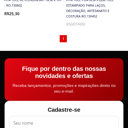
- RO.150602
ESTAMPADO PARA LAÇOS,
DECORAÇÃO, ARTESANATO E
R$25,30
COSTURA RO.150452
ESGOTADO
1
Fique por dentro das nossas
novidades e ofertas
Receba lançamentos, promoções e inspirações direto no
seu e-mail.
Cadastre-se
Nome