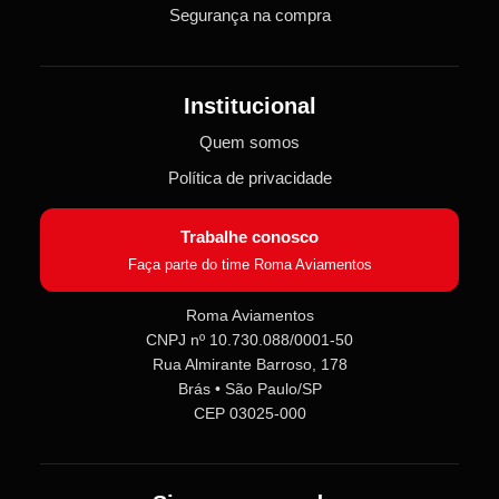
Segurança na compra
Institucional
Quem somos
Política de privacidade
Trabalhe conosco
Faça parte do time Roma Aviamentos
Roma Aviamentos
CNPJ nº 10.730.088/0001-50
Roma Aviamentos
Rua Almirante Barroso, 178
Online agora
Brás • São Paulo/SP
CEP 03025-000
Olá! 👋 Seja bem-vindo(a) à
Roma
Aviamentos
!
Fale com a gente pelo SAC para tirar