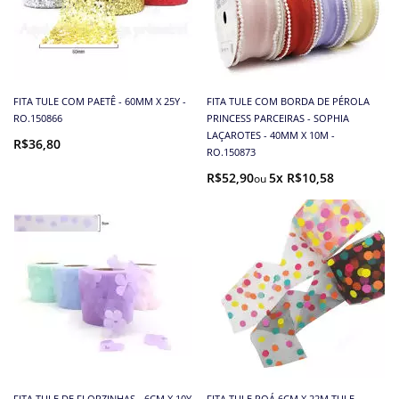
FITA TULE COM PAETÊ - 60MM X 25Y -
FITA TULE COM BORDA DE PÉROLA
RO.150866
PRINCESS PARCEIRAS - SOPHIA
LAÇAROTES - 40MM X 10M -
R$36,80
RO.150873
R$52,90
5x R$10,58
FITA TULE DE FLORZINHAS - 6CM X 10Y
FITA TULE POÁ 6CM X 22M TULE