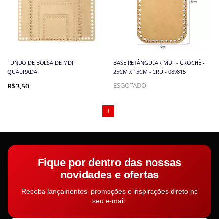
FUNDO DE BOLSA DE MDF
BASE RETÂNGULAR MDF - CROCHÊ -
QUADRADA
25CM X 15CM - CRU - 089815
R$3,50
ESGOTADO
1
Fique por dentro das nossas
novidades e ofertas
Receba lançamentos, promoções e inspirações direto no
seu e-mail.