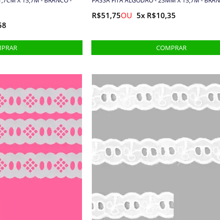
1,7CM X 13,7M - BRANCO -
PASSA FITA ALGODÃO - 23MM X 13,7M - BRAN
R$51,75
5x R$10,35
58