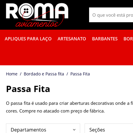
APLIQUES PARA LAÇO
ARTESANATO
BARBANTES
BOR
PROMOÇÃO DE GUÍPIR COLORIDO
FITA GORGURÃO BOR
Bordado e Passa fita
Passa Fita
Passa Fita
O passa fita é usado para criar aberturas decorativas onde a
cores. Compre no atacado com preço de fábrica.