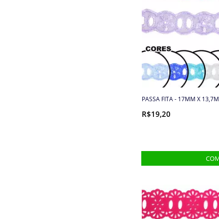
Cordões
Cordões, Cordas e Elásticos
Correntes
Cortador de Papel
PASSA FITA - 17MM X 13,7M
Elástico
R$19,20
Elástico de cabelo
Embalagens
Enchimento
Enfeite