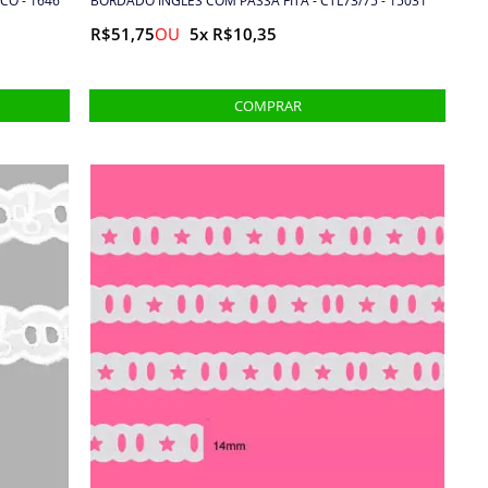
CO - 1646
BORDADO INGLÊS COM PASSA FITA - CTL73/75 - 15031
R$51,75
5x R$10,35