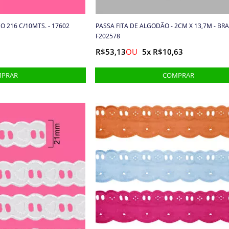
O 216 C/10MTS. - 17602
PASSA FITA DE ALGODÃO - 2CM X 13,7M - BR
F202578
R$53,13
5x R$10,63