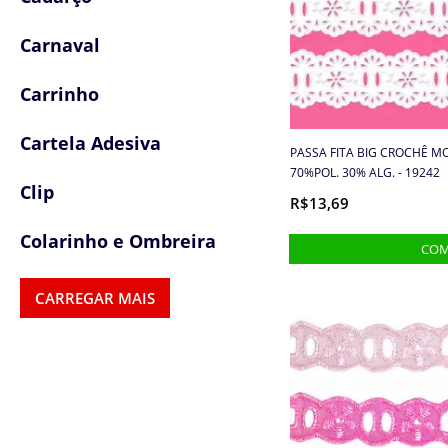
Carnaval
Carrinho
Cartela Adesiva
PASSA FITA BIG CROCHÊ M
70%POL. 30% ALG. - 19242
Clip
R$13,69
Colarinho e Ombreira
Colas e Adesivos
CARREGAR MAIS
Colchetes
Confetes
Cordas