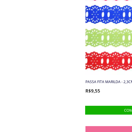
Entretela e Manta Acrílica
Etiquetas e Embalagens
Extrator
Faixa toalha e pano de
prato
Fechos
PASSA FITA MARILDA - 2,3C
Fechos para bolsa
R$9,55
Feltros
Fita refletiva
Fitas