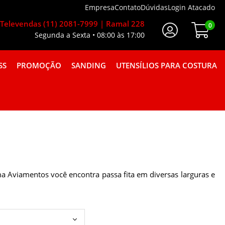
Empresa
Contato
Dúvidas
Login Atacado
Televendas (11) 2081-7999 | Ramal 228
0
Segunda a Sexta • 08:00 às 17:00
Faça Seu Login
SS
PROMOÇÃO
SANDING
UTENSÍLIOS PARA COSTURA
A GORGURÃO COMBINAÇÕES
ma Aviamentos você encontra passa fita em diversas larguras e