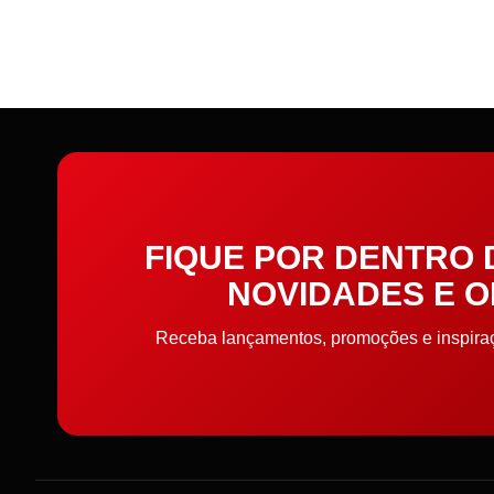
Cortador de Papel
Cremes
Elástico
Elástico de cabelo
Embalagens
FIQUE POR DENTRO
Enchimento
NOVIDADES E 
Enfeite
Receba lançamentos, promoções e inspiraçõ
Entretela e Manta Acrílica
Etiquetas e Embalagens
Extrator