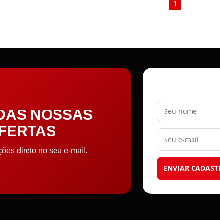
1
Seu nome
 DAS NOSSAS
OFERTAS
Seu e-mail
es direto no seu e-mail.
ENVIAR CADAST