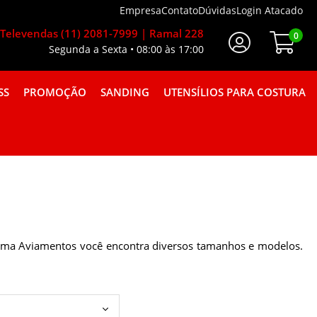
Empresa
Contato
Dúvidas
Login Atacado
Televendas (11) 2081-7999 | Ramal 228
0
Segunda a Sexta • 08:00 às 17:00
Faça Seu Login
SS
PROMOÇÃO
SANDING
UTENSÍLIOS PARA COSTURA
A GORGURÃO COMBINAÇÕES
 Roma Aviamentos você encontra diversos tamanhos e modelos.