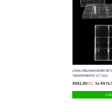
Clip
Colarinho e Ombreira
Colas e Adesivos
Colchetes
Confetes
Cordas
CAIXA ORGANIZADORA RETA
Cordões
TRANSPARENTE UT.1220
R$82,80
5x R$16,
Cordões, Cordas e Elásticos
Correntes