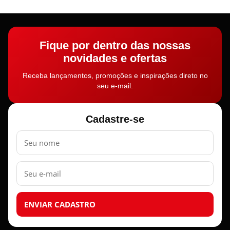
Fique por dentro das nossas
novidades e ofertas
Receba lançamentos, promoções e inspirações direto no
seu e-mail.
Cadastre-se
Nome
E-
mail
ENVIAR CADASTRO