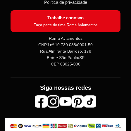
Política de privacidade
Trabalhe conosco
Faça parte do time Roma Aviamentos
Roma Aviamentos
CNPJ nº 10.730.088/0001-50
Roma Aviamentos
Rua Almirante Barroso, 178
Online agora
Brás • São Paulo/SP
CEP 03025-000
Olá! 👋 Seja bem-vindo(a) à
Roma
Aviamentos
!
Fale com a gente pelo SAC para tirar
Siga nossas redes
dúvidas sobre pedidos e produtos,
ou entre no nosso
Grupo VIP
e
receba em primeira mão
promoções, lançamentos e
novidades exclusivas 🎁🧵
💬 Fale com nosso SAC