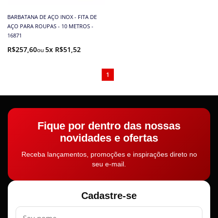
BARBATANA DE AÇO INOX - FITA DE
AÇO PARA ROUPAS - 10 METROS -
16871
R$257,60
5x R$51,52
1
Fique por dentro das nossas
novidades e ofertas
Receba lançamentos, promoções e inspirações direto no
seu e-mail.
Cadastre-se
Nome