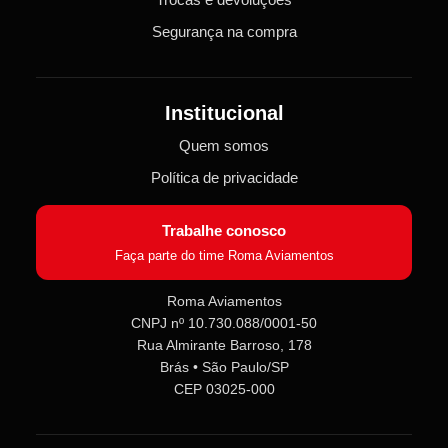
Segurança na compra
Institucional
Quem somos
Política de privacidade
Trabalhe conosco
Faça parte do time Roma Aviamentos
Roma Aviamentos
CNPJ nº 10.730.088/0001-50
Roma Aviamentos
Rua Almirante Barroso, 178
Online agora
Brás • São Paulo/SP
CEP 03025-000
Olá! 👋 Seja bem-vindo(a) à
Roma
Aviamentos
!