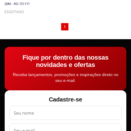
20M - RO.151171
ESGOTADO
1
Fique por dentro das nossas
novidades e ofertas
Receba lançamentos, promoções e inspirações direto no
seu e-mail.
Cadastre-se
Nome
E-
mail