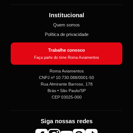
Institucional
Quem somos
Política de privacidade
Trabalhe conosco
Faça parte do time Roma Aviamentos
Roma Aviamentos
CNPJ nº 10.730.088/0001-50
Roma Aviamentos
Rua Almirante Barroso, 178
Online agora
Brás • São Paulo/SP
CEP 03025-000
Olá! 👋 Seja bem-vindo(a) à
Roma
Aviamentos
!
Fale com a gente pelo SAC para tirar
Siga nossas redes
dúvidas sobre pedidos e produtos,
ou entre no nosso
Grupo VIP
e