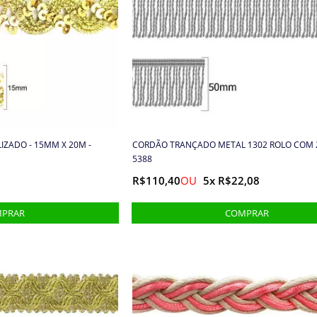
ZADO - 15MM X 20M -
CORDÃO TRANÇADO METAL 1302 ROLO COM 
5388
R$110,40
5x R$22,08