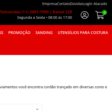
Empresa
Contato
Dúvidas
Login Atacado
Televendas (11) 2081-7999 | Ramal 228
0
Segunda a Sexta • 08:00 às 17:00
Faça Seu Login
SS
PROMOÇÃO
SANDING
UTENSÍLIOS PARA COSTURA
A GORGURÃO COMBINAÇÕES
Aviamentos você encontra cordão trançado em diversas cores e