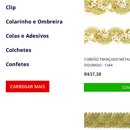
Clip
Colarinho e Ombreira
Colas e Adesivos
Colchetes
CORDÃO TRANÇADO METALI
Confetes
DOURADO - 1344
R$37,38
Cordas
CARREGAR MAIS
Cordões
Cordão de Algodão
Cordão de Poliéster
Cordão encerado
Cordão metalizado