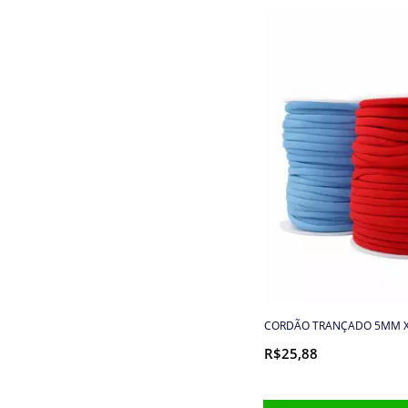
Embalagens
Enchimento
Enfeite
Entretela e Manta Acrílica
Etiquetas e Embalagens
Extrator
Faixa toalha e pano de
prato
CORDÃO TRANÇADO 5MM X
Fechos
R$25,88
Fechos para bolsa