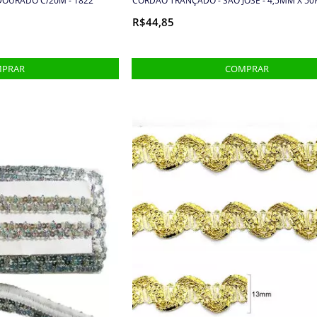
OURADO C/20M - 1822
CORDÃO TRANÇADO - SÃO JOSÉ - 4,5MM X 50M
R$44,85