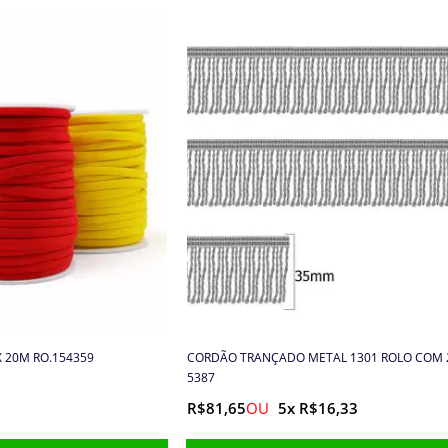
 20M RO.154359
CORDÃO TRANÇADO METAL 1301 ROLO COM 
5387
R$81,65
5x R$16,33