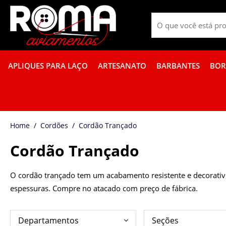
APLIQUES PARA LAÇO
ARTESANATO
BARBANTES
BOR
FITA GORGURÃO BOR
Cordões
Cordão Trançado
Cordão Trançado
O cordão trançado tem um acabamento resistente e decorativo
espessuras. Compre no atacado com preço de fábrica.