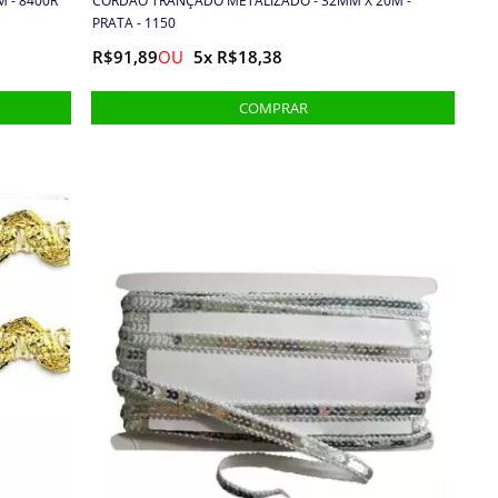
 - 8400R
CORDÃO TRANÇADO METALIZADO - 32MM X 20M -
PRATA - 1150
R$91,89
5x R$18,38