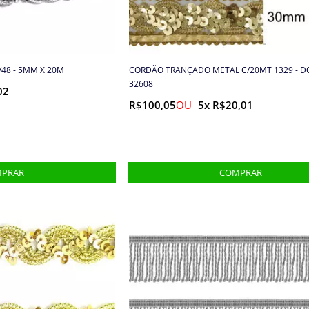
48 - 5MM X 20M
CORDÃO TRANÇADO METAL C/20MT 1329 - D
32608
02
R$100,05
5x R$20,01