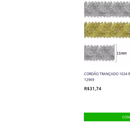
Cordão São Francisco
Cordão Trançado
Cordões
Rabo de rato
Vivo
Cordão Tag
Cordões, Cordas e Elásticos
Correntes
Cortador de Papel
CORDÃO TRANÇADO 1024 R
12969
Cremes
R$31,74
Elástico
Elástico de cabelo